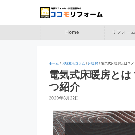
コ
ン
テ
ン
ツ
Home
リフォー
へ
ス
キ
ッ
ホーム
/
お役立ちコラム
/
床暖房
/
電気式床暖房とは？メ
プ
電気式床暖房とは
つ紹介
2020年8月22日