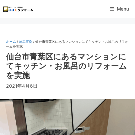
コ
Menu
ン
テ
ン
ツ
へ
ホーム
/
施工事例
/
仙台市青葉区にあるマンションにてキッチン・お風呂のリフォ
ス
ームを実施
キ
仙台市青葉区にあるマンションに
ッ
てキッチン・お風呂のリフォーム
プ
を実施
2021年4月6日