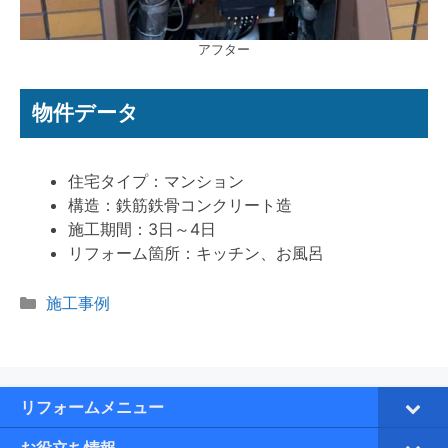
アフター
物件データ
住宅タイプ：マンション
構造：鉄筋鉄骨コンクリート造
施工期間：3日～4日
リフォーム箇所：キッチン、お風呂
カ
施工事例
テ
ゴ
リ
ー
リフォームメニュー